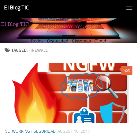
El Blog TIC
Skip to content
TAGGED:
FIREWALL
0
NETWORKING
/
SEGURIDAD
AUGUST 16, 2017