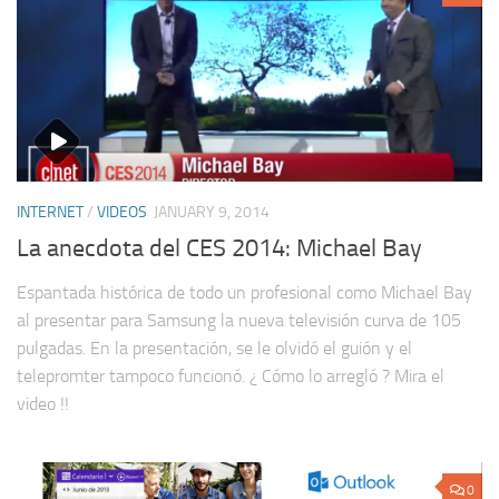
INTERNET
/
VIDEOS
JANUARY 9, 2014
La anecdota del CES 2014: Michael Bay
Espantada histórica de todo un profesional como Michael Bay
al presentar para Samsung la nueva televisión curva de 105
pulgadas. En la presentación, se le olvidó el guión y el
telepromter tampoco funcionó. ¿ Cómo lo arregló ? Mira el
video !!
0