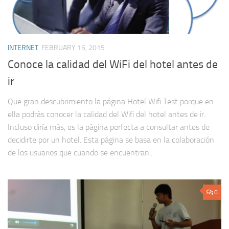
INTERNET
FEBRUARY 15, 2015
Conoce la calidad del WiFi del hotel antes de
ir
Que gran descubrimiento la página Hotel Wifi Test porque en
ella podrás conocer la calidad del Wifi del hotel antes de ir.
Incluso diría más, es la página perfecta a consultar antes de
decidirte por un hotel. Esta página se basa en la colaboración
de los usuarios que cuando se encuentran...
0