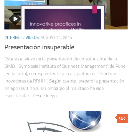
INTERNET
/
VIDEOS
AUGUST 21, 2014
Presentación insuperable
Este es el vídeo de la presentación de un estudiante de la
SIMB (Symbiosis Institute of Business Management) de Pune
(en la India), correspondiente a la asignatura de “Prácticas
Inovadoras de RRHH”. Según cuenta, preparó la presentación
en apenas 1 hora, sin embargo el resultado ha sido
espectacular ! Desde luego,...
0