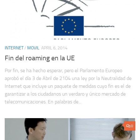
INTERNET
/
MOVIL
APRIL 6, 2014
Fin del roaming en la UE
Por fin, se ha hecho esperar, pero el Parlamento Europeo
aprobó el día 3 de Abril de 2104 una ley por la Neutralidad de
Internet que incluye un paquete de medidas cuyo fin es el de
garantizar a los ciudadanos un verdaro y único mercado de
telecomunicaciones. En palabras de...
0