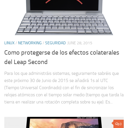
LINUX
/
NETWORKING
/
SEGURIDAD
JUNE 28, 2015
Como protegerse de los efectos colaterales
del Leap Second
Para los que administráis sistemas, seguramente sabréis que
este próximo 30 de Junio de 2015 se añadirá 1s al UTC
(Tiempo Universal Coordinado) con el fin de sincronizar los
relojes atómicos con el tiempo solar medio (tiempo que tarda la
tierra en realizar una rotación completa sobre su eje). Es...
0