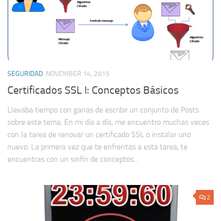
SEGURIDAD
NOVEMBER 14, 2015
Certificados SSL I: Conceptos Básicos
Llevaba tiempo con ganas de escribir un conjunto de Posts
sobre este tema. En mi día a día, me encuentro muchas veces
con la tarea de renovar un certificado SSL o instalar uno
nuevo. La primera vez que te enfrentas a esta tarea, te
encuentras con un sinfín de conceptos...
2