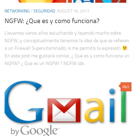
NETWORKING
/
SEGURIDAD
AUGUST 16, 2017
NGFW: ¿Que es y como funciona?
Llevamos varios años escuchando y leyendo mucho sobre
NGFW, y conceptualmente tenemos la idea de que se refieren
a un Firewall Supervitaminado, si me permitís la expresión
En este post me gustaría contar, ¿ Que es y como funciona un
NGFW? ¿ Que es un NGFW ? NGFW (de...
0