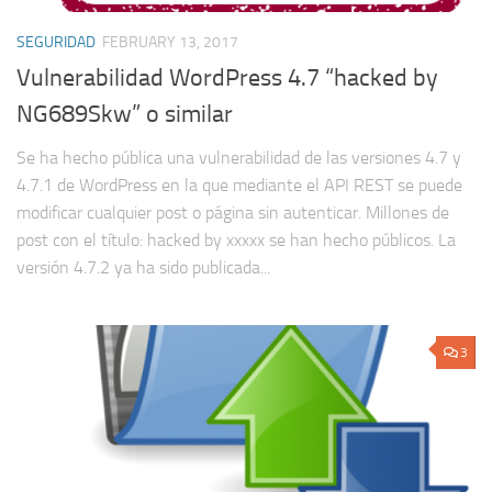
SEGURIDAD
FEBRUARY 13, 2017
Vulnerabilidad WordPress 4.7 “hacked by
NG689Skw” o similar
Se ha hecho pública una vulnerabilidad de las versiones 4.7 y
4.7.1 de WordPress en la que mediante el API REST se puede
modificar cualquier post o página sin autenticar. Millones de
post con el título: hacked by xxxxx se han hecho públicos. La
versión 4.7.2 ya ha sido publicada...
3