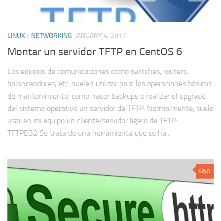
LINUX
/
NETWORKING
JANUARY 4, 2017
Montar un servidor TFTP en CentOS 6
Los equipos de comunicaciones como switches, routers,
balanceadores, etc. suelen utilizar para las operaciones básicas
de mantenimiento: como hacer backups o realizar el upgrade
del sistema operativo un servidor de TFTP. Normalmente, suelo
usar en mi equipo un cliente/servidor ligero de TFTP:
TFTPD32 Se trata de una herramienta que se ha...
0