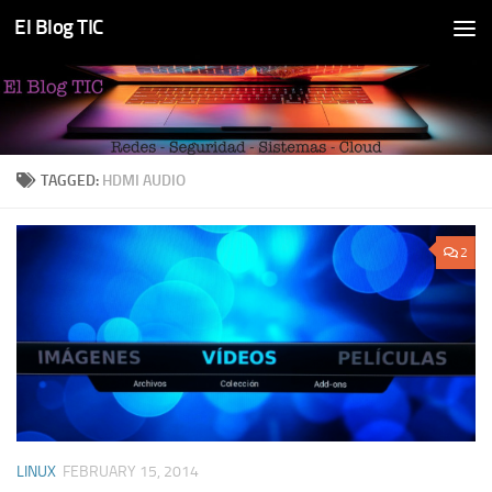
El Blog TIC
Skip to content
TAGGED:
HDMI AUDIO
2
LINUX
FEBRUARY 15, 2014