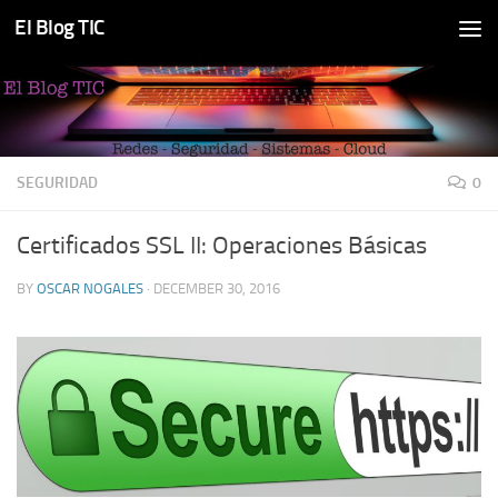
El Blog TIC
Skip to content
SEGURIDAD
0
Certificados SSL II: Operaciones Básicas
BY
OSCAR NOGALES
·
DECEMBER 30, 2016