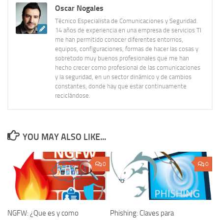
Oscar Nogales
Técnico Especialista de Comunicaciones y Seguridad.
14 años de experiencia en una empresa de servicios TI
me han permitido conocer diferentes entornos,
equipos, configuraciones, formas de hacer las cosas y
sobretodo muy buenos profesionales que me han
hecho crecer como profesional de las comunicaciones
y la seguridad, en un sector dinámico y de cambios
constantes, donde hay que estar continuamente
reciclándose.
YOU MAY ALSO LIKE...
0
0
NGFW: ¿Que es y como
Phishing: Claves para