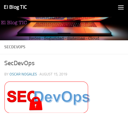
El Blog TIC
Skip to content
SECDEVOPS
SecDevOps
BY
OSCAR NOGALES
·
AUGUST 15, 2019