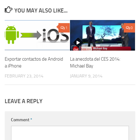
YOU MAY ALSO LIKE...
1
0
Exportar contactos de Android
La anecdota del CES 2014:
a iPhone
Michael Bay
FEBRUARY 23, 2014
JANUARY 9, 2014
LEAVE A REPLY
Comment
*