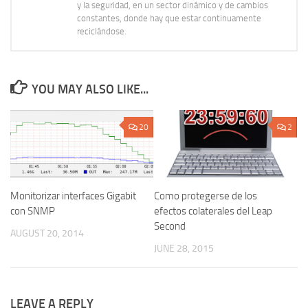
y la seguridad, en un sector dinámico y de cambios
constantes, donde hay que estar continuamente
reciclándose.
YOU MAY ALSO LIKE...
20
2
Monitorizar interfaces Gigabit
Como protegerse de los
con SNMP
efectos colaterales del Leap
Second
AUGUST 20, 2014
JUNE 28, 2015
LEAVE A REPLY