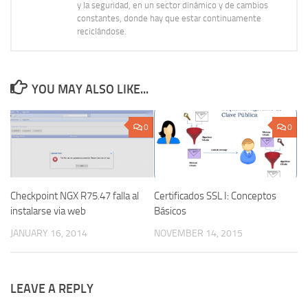
y la seguridad, en un sector dinámico y de cambios
constantes, donde hay que estar continuamente
reciclándose.
YOU MAY ALSO LIKE...
0
0
Checkpoint NGX R75.47 falla al
Certificados SSL I: Conceptos
instalarse via web
Básicos
JANUARY 16, 2014
NOVEMBER 14, 2015
LEAVE A REPLY